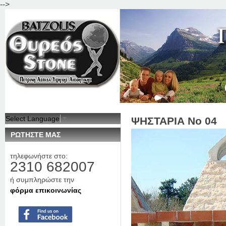
-->
Jum
Select Language
▼
ΨΗΣΤΑΡΙΑ Νο 04
ΡΩΤΗΣΤΕ ΜΑΣ
τηλεφωνήστε στο:
2310 682007
ή συμπληρώστε την
φόρμα επικοινωνίας