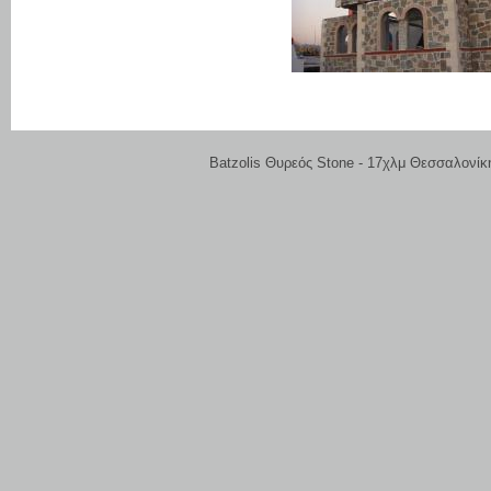
Batzolis Θυρεός Stone - 17χλμ Θεσσαλονίκ