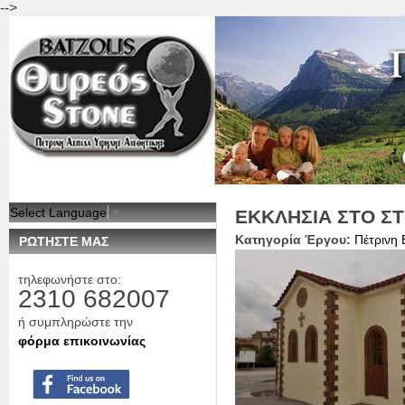
-->
Jum
Select Language
▼
ΕΚΚΛΗΣΙΑ ΣΤΟ Σ
Κατηγορία Έργου:
Πέτρινη 
ΡΩΤΗΣΤΕ ΜΑΣ
τηλεφωνήστε στο:
2310 682007
ή συμπληρώστε την
φόρμα επικοινωνίας