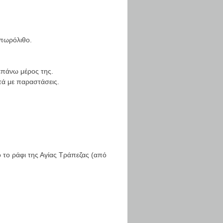
 πωρόλιθο.
 επάνω μέρος της.
τά με παραστάσεις.
 το ράφι της Αγίας Τράπεζας (από