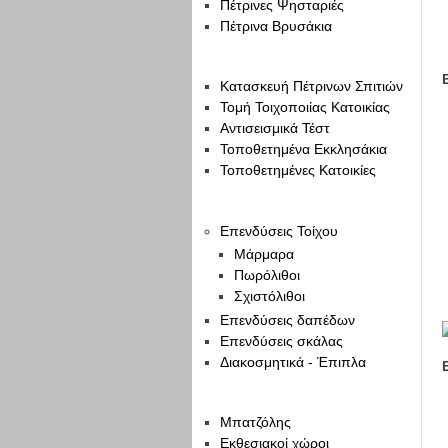
Πέτρινες Ψησταριές
Πέτρινα Βρυσάκια
Η ΔΟΥΛΕΙΑ ΜΑΣ
Κατασκευή Πέτρινων Σπιτιών
Τομή Τοιχοποιίας Κατοικίας
Αντισεισμικά Τέστ
Τοποθετημένα Εκκλησάκια
Τοποθετημένες Κατοικίες
ΦΥΣΙΚΑ ΠΕΤΡΩΜΑΤΑ
Επενδύσεις Τοίχου
Μάρμαρα
Πωρόλιθοι
Σχιστόλιθοι
Επενδύσεις δαπέδων
Επενδύσεις σκάλας
Διακοσμητικά - Έπιπλα
Η ΕΤΑΙΡΙΑ
Μπατζόλης
Εκθεσιακοί χώροι