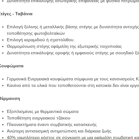
Δυνατότητα επικάλυψης εσωτερικής επιφάνειας με φυσικά πετρώμα
Στέγες - Ταβάνια
Επιλογή ξύλινης ή μεταλλικής βάσης στέγης με δυνατότητα αντοχ
τοποθέτησης φωτοβολταϊκών
Επιλογή κεραμιδιού ή σχιστόλιθου.
Θερμομόνωση στέγης εφάμιλλη της εξωτερικής τοιχοποιίας
Δυνατότητα επικάλυψης οροφής ή εμφανούς στέγης με σουηδικό ξύ
Κουφώματα
Γερμανικά Ενεργειακά κουφώματα σύμφωνα με τους κανονισμούς 
Κανένα από τα υλικά που τοποθετούνται στη κατοικία δεν είναι εργ
Θέρμανση
Εξοπλισμένες με θερμαντικά σώματα
Τοποθέτηση ενεργειακού τζάκιου
Πλεονεκτήματα έναντι συμβατικής κατασκευής
Ανώτερη αντισεισμική αντιμετώπιση και διάρκεια ζωής
40% χαμηλότερο κόστος σε σύγκριση με μια εφάμιλλη συμβατική κ