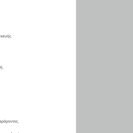
σκευής.
ή.
αράγοντες.